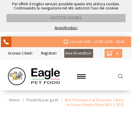
Per offrirti il miglior servizio possibile questo sito utilizza cookies.
Continuando la navigazione nel sito autorizzi l'uso dei cookies
ACCETTA COOKIES
Approfondisci
ACQUISTA CON NEXI
Lun-Ven 9.00 - 12.00/ 14.00 - 18:00
Accesso Clienti
Registrati
Area Rivenditori
0
Home
/
Prodotti per gatti
/
Brit Premium Cat Pouches Fillets
in Gravy Family Plate 85G (12PZ)