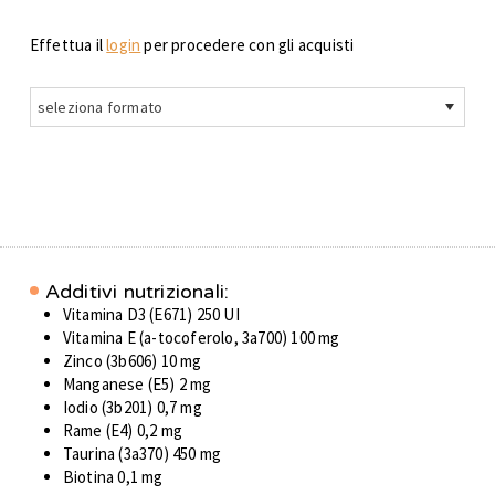
Effettua il
login
per procedere con gli acquisti
seleziona formato
Additivi nutrizionali:
Vitamina D3 (E671) 250 UI
Vitamina E (a-tocoferolo, 3a700) 100 mg
Zinco (3b606) 10 mg
Manganese (E5) 2 mg
Iodio (3b201) 0,7 mg
Rame (E4) 0,2 mg
Taurina (3a370) 450 mg
Biotina 0,1 mg