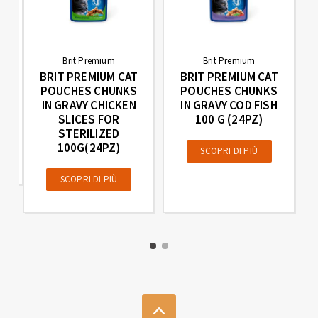
Brit Premium
Brit Premium
BRIT PREMIUM CAT
BRIT PREMIUM CAT
T
POUCHES CHUNKS
POUCHES CHUNKS
IN
IN GRAVY CHICKEN
IN GRAVY COD FISH
D
SLICES FOR
100 G (24PZ)
)
STERILIZED
100G(24PZ)
SCOPRI DI PIÙ
SCOPRI DI PIÙ