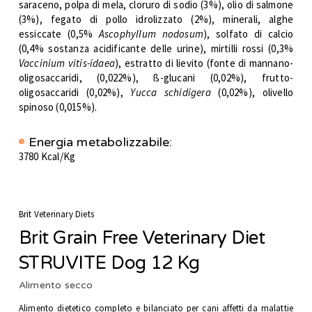
saraceno, polpa di mela, cloruro di sodio (3%), olio di salmone
(3%), fegato di pollo idrolizzato (2%), minerali, alghe
essiccate (0,5%
Ascophyllum nodosum
), solfato di calcio
(0,4% sostanza acidificante delle urine), mirtilli rossi (0,3%
Vaccinium vitis-idaea
), estratto di lievito (fonte di mannano-
oligosaccaridi, (0,022%), ß-glucani (0,02%), frutto-
oligosaccaridi (0,02%),
Yucca schidigera
(0,02%), olivello
spinoso (0,015%).
Energia metabolizzabile:
3780 Kcal/Kg
Brit Veterinary Diets
Brit Grain Free Veterinary Diet
STRUVITE Dog 12 Kg
Alimento secco
Alimento dietetico completo e bilanciato per cani affetti da malattie