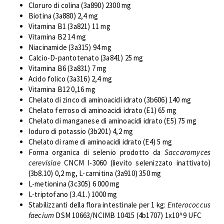
Cloruro di colina (3a890) 2300 mg
Biotina (3a880) 2,4 mg
Vitamina B1 (3a821) 11 mg
Vitamina B2 14 mg
Niacinamide (3a315) 94 mg
Calcio-D-pantotenato (3a841) 25 mg
Vitamina B6 (3a831) 7 mg
Acido folico (3a316) 2,4 mg
Vitamina B12 0,16 mg
Chelato di zinco di aminoacidi idrato (3b606) 140 mg
Chelato ferroso di aminoacidi idrato (E1) 65 mg
Chelato di manganese di aminoacidi idrato (E5) 75 mg
Ioduro di potassio (3b201) 4,2 mg
Chelato di rame di aminoacidi idrato (E4) 5 mg
Forma organica di selenio prodotto da
Saccaromyces
cerevisiae
CNCM I-3060 (lievito selenizzato inattivato)
(3b8.10) 0,2 mg, L-carnitina (3a910) 350 mg
L-metionina (3c305) 6 000 mg
L-triptofano (3.4.1.) 1000 mg
Stabilizzanti della flora intestinale per 1 kg:
Enterococcus
faecium
DSM 10663/NCIMB 10415 (4b1707) 1x10^9 UFC