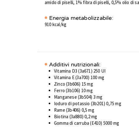
amido di piselli, 1% fibra di piselli, 0,5% olio di 
Energia metabolizzabile:
910 kcal/kg
Additivi nutrizionali:
Vitamina D3 (3a671) 250 UI
Vitamina E (3a700) 100 mg
Zinco (3b606) 15 mg
Ferro (3b106) 10 mg
Manganese (3b504) 3 mg
Ioduro di potassio (3b201) 0,75 mg
Rame (3b406) 0,5 mg
Biotina (3a880) 0,2 mg
Gomma di carruba (E410) 5000 mg