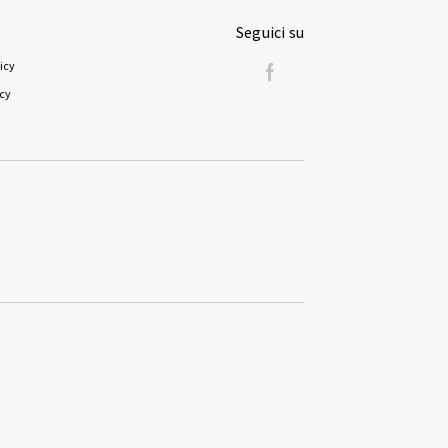
Seguici su
icy
icy