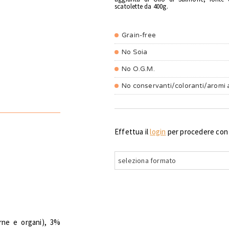
scatolette da 400g.
Grain-free
No Soia
No O.G.M.
No conservanti/coloranti/aromi ar
Effettua il
login
per procedere con g
seleziona formato
arne e organi), 3%