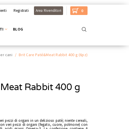
ienti
Registrati
Area Rivenditori
0
TI
BLOG
er cani
/
Brit Care Paté&Meat Rabbit 400 g (6pz)
&Meat Rabbit 400 g
ri pezzi di organi in un delizioso paté; niente cereali,
con veri pezzi di organi (fegato, cuore, polmone) con
di acidi grassi Omega-3. La confezione contiene 6