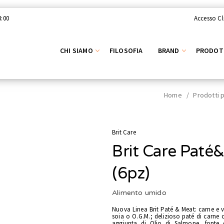
8:00
Accesso Cl
CHI SIAMO
FILOSOFIA
BRAND
PRODOT
Home
/
Prodotti p
Brit Care
Brit Care Paté
(6pz)
Alimento umido
Nuova Linea Brit Paté & Meat: carne e ve
soia o O.G.M.; delizioso paté di carne 
aggiunta di Olio di Salmone, fonte 