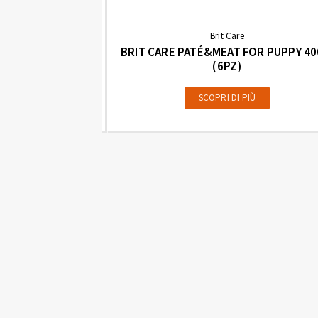
Brit Care
BRIT CARE PATÉ&MEAT FOR PUPPY 40
 VENISON 400 G
(6PZ)
SCOPRI DI PIÙ
PIÙ