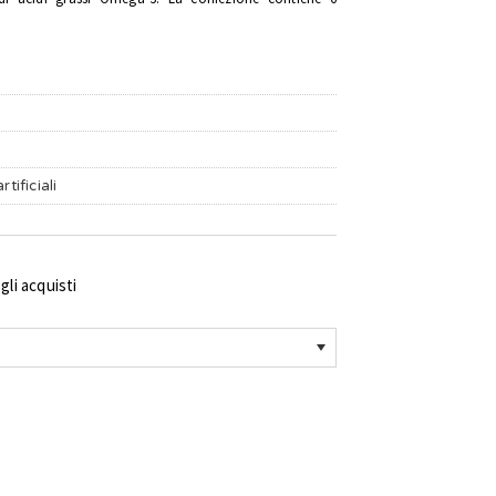
tificiali
li acquisti