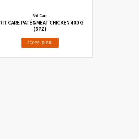
Brit Care
RIT CARE PATÉ&MEAT CHICKEN 400 G
BRIT CARE PAT
(6PZ)
SCOPRI DI PIÙ