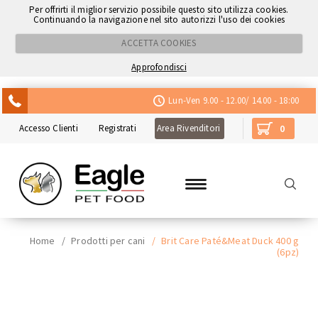
Per offrirti il miglior servizio possibile questo sito utilizza cookies.
Continuando la navigazione nel sito autorizzi l'uso dei cookies
ACCETTA COOKIES
Approfondisci
ACQUISTA CON NEXI
Lun-Ven 9.00 - 12.00/ 14.00 - 18:00
Accesso Clienti
Registrati
Area Rivenditori
0
Home
/
Prodotti per cani
/
Brit Care Paté&Meat Duck 400 g
(6pz)