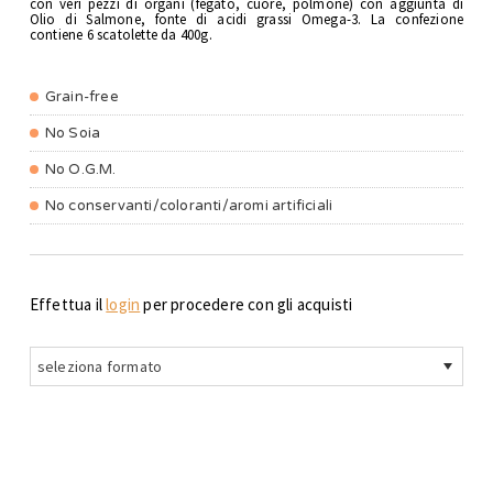
con veri pezzi di organi (fegato, cuore, polmone) con aggiunta di
Olio di Salmone, fonte di acidi grassi Omega-3. La confezione
contiene 6 scatolette da 400g.
Grain-free
No Soia
No O.G.M.
No conservanti/coloranti/aromi artificiali
Effettua il
login
per procedere con gli acquisti
seleziona formato