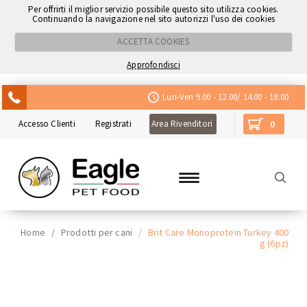
Per offrirti il miglior servizio possibile questo sito utilizza cookies.
Continuando la navigazione nel sito autorizzi l'uso dei cookies
ACCETTA COOKIES
Approfondisci
ACQUISTA CON NEXI
Lun-Ven 9.00 - 12.00/ 14.00 - 18:00
Accesso Clienti
Registrati
Area Rivenditori
0
Home
/
Prodotti per cani
/
Brit Care Monoprotein Turkey 400
g (6pz)