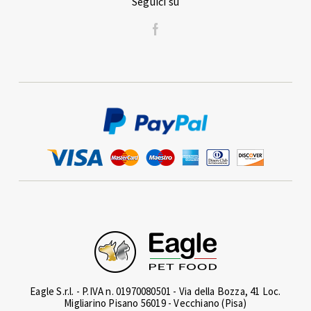
Seguici su
Eagle S.r.l. - P.IVA n. 01970080501 - Via della Bozza, 41 Loc.
Migliarino Pisano 56019 - Vecchiano (Pisa)