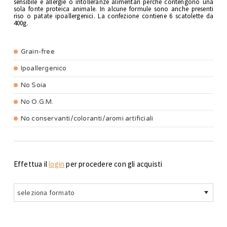
sensibile e allergie o intolleranze alimentari perché contengono una
sola fonte proteica animale. In alcune formule sono anche presenti
riso o patate ipoallergenici. La confezione contiene 6 scatolette da
400g.
Grain-free
Ipoallergenico
No Soia
No O.G.M.
No conservanti/coloranti/aromi artificiali
Effettua il
login
per procedere con gli acquisti
seleziona formato