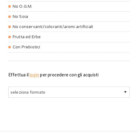
No O.G.M.
No Soia
No conservanti/coloranti/aromi artificiali
Frutta ed Erbe
Con Prebiotici
Effettua il
login
per procedere con gli acquisti
seleziona formato