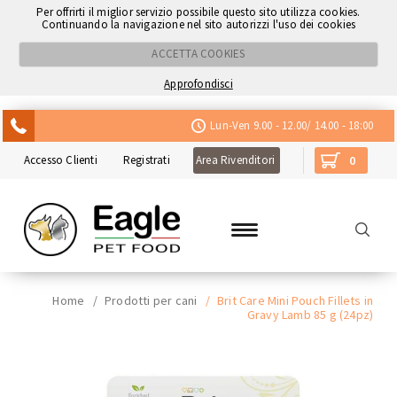
Per offrirti il miglior servizio possibile questo sito utilizza cookies.
Continuando la navigazione nel sito autorizzi l'uso dei cookies
ACCETTA COOKIES
Approfondisci
ACQUISTA CON NEXI
Lun-Ven 9.00 - 12.00/ 14.00 - 18:00
Accesso Clienti
Registrati
Area Rivenditori
0
Home
/
Prodotti per cani
/
Brit Care Mini Pouch Fillets in
Gravy Lamb 85 g (24pz)