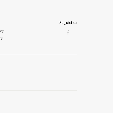
Seguici su
icy
icy