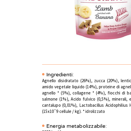
Ingredienti:
Agnello disidratato (26%), zucca (20%), lenti
amido vegetale liquido (14%), proteine di agnell
agnello * (5%), collagene * (4%), fiocchi di b
salmone (1%), Acido fulvico (0,5%), minerali, 
cantalupo (0,01%), Lactobacillus Acidophilius 
(15x10ˆ9 cellule / kg). * idrolizzato
Energia metabolizzabile: