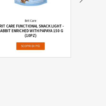
Brit Care
RIT CARE FUNCTIONAL SNACK LIGHT -
BRIT CAR
ABBIT ENRICHED WITH PAPAYA 150 G
SKIN&COAT 
(10PZ)
COCON
SCOPRI DI PIÙ