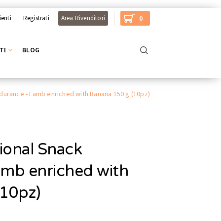
ienti
Registrati
Area Rivenditori
0
TI
BLOG
ndurance - Lamb enriched with Banana 150 g (10pz)
tional Snack
amb enriched with
(10pz)