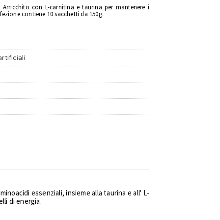
 Arricchito con L-carnitina e taurina per mantenere i
nfezione contiene 10 sacchetti da 150g.
tificiali
inoacidi essenziali, insieme alla taurina e all' L-
lli di energia.