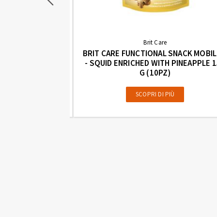
Brit Care
BRIT CARE FUNCTIONAL SNACK MOBIL
 SNACK RECOVERY
- SQUID ENRICHED WITH PINEAPPLE 
ED WITH SEA
G (10PZ)
 G (10PZ)
SCOPRI DI PIÙ
PIÙ