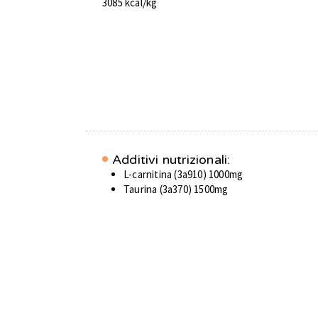
3085 kcal/kg
Additivi nutrizionali:
L-carnitina (3a910) 1000mg
Taurina (3a370) 1500mg