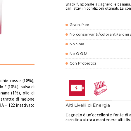
Snack funzionale all'agnello e banana.
cani attivi in condizioni ottimali. La co
Grain-free
No conservanti/coloranti/aromi ar
No Soia
No O.G.M.
Con Probiotici
cchie rosse (18%),
o * (10%), salsa di
anana (1%), olio di
estratto di melone
Alti Livelli di Energia
HA - 122 inattivato
L'agnello è un'eccellente fonte di am
carnitina aiuta a mantenere alti i live