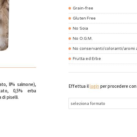
Grain-free
Gluten Free
No Soia
No O.G.M.
No conservanti/coloranti/aromi ar
Frutta ed Erbe
gato, 8% salmone),
Effettua il
login
per procedere con g
ccato, 0,5% erba
di piselli.
seleziona formato