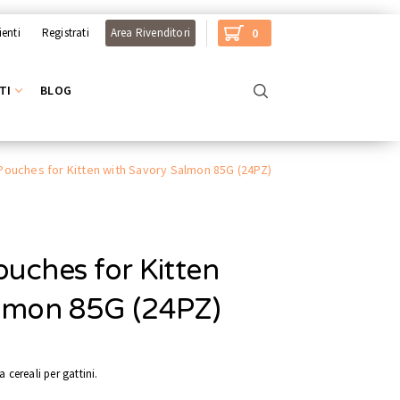
ienti
Registrati
Area Rivenditori
0
TI
BLOG
 Pouches for Kitten with Savory Salmon 85G (24PZ)
ouches for Kitten
almon 85G (24PZ)
cereali per gattini.