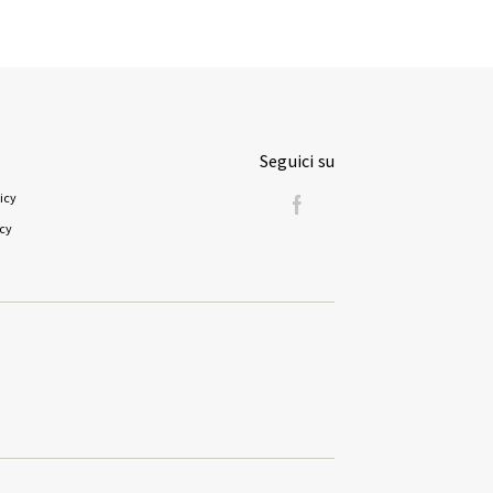
Seguici su
icy
icy