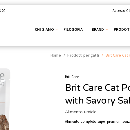
8:00
Accesso Cl
CHI SIAMO
FILOSOFIA
BRAND
PRODOT
Home
/
Prodotti per gatti
/
Brit Care Cat
Brit Care
Brit Care Cat P
with Savory S
Alimento umido
Alimento completo super premium senza 