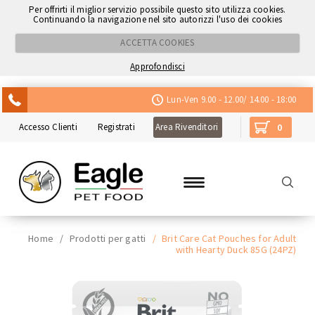
Per offrirti il miglior servizio possibile questo sito utilizza cookies.
Continuando la navigazione nel sito autorizzi l'uso dei cookies
ACCETTA COOKIES
Approfondisci
ACQUISTA CON NEXI
Lun-Ven 9.00 - 12.00/ 14.00 - 18:00
Accesso Clienti
Registrati
Area Rivenditori
0
Home
/
Prodotti per gatti
/
Brit Care Cat Pouches for Adult
with Hearty Duck 85G (24PZ)