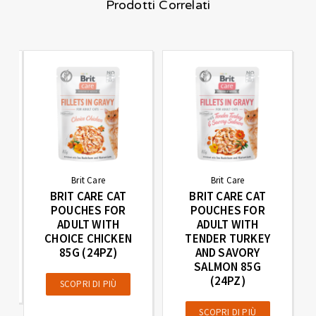
Prodotti Correlati
Brit Care
Brit Care
BRIT CARE CAT
BRIT CARE CAT
POUCHES FOR
POUCHES FOR
LT
ADULT WITH
ADULT WITH
CHOICE CHICKEN
TENDER TURKEY
)
85G (24PZ)
AND SAVORY
SALMON 85G
(24PZ)
SCOPRI DI PIÙ
SCOPRI DI PIÙ