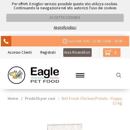
Per offrirti il miglior servizio possibile questo sito utilizza cookies.
Continuando la navigazione nel sito autorizzi l'uso dei cookies
ACCETTA COOKIES
Approfondisci
ACQUISTA CON NEXI
Lun-Ven 9.00 - 12.00/ 14.00 - 18:00
Accesso Clienti
Registrati
Area Rivenditori
0
Home
/
Prodotti per cani
/
Brit Fresh Chicken/Potato - Puppy
12 kg