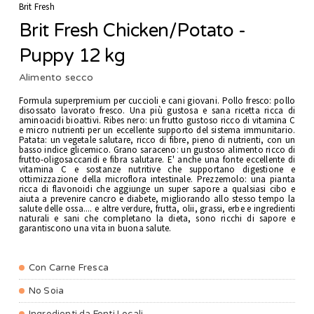
Brit Fresh
Brit Fresh Chicken/Potato -
Puppy 12 kg
Alimento secco
Formula superpremium per cuccioli e cani giovani. Pollo fresco: pollo
disossato lavorato fresco. Una più gustosa e sana ricetta ricca di
aminoacidi bioattivi. Ribes nero: un frutto gustoso ricco di vitamina C
e micro nutrienti per un eccellente supporto del sistema immunitario.
Patata: un vegetale salutare, ricco di fibre, pieno di nutrienti, con un
basso indice glicemico. Grano saraceno: un gustoso alimento ricco di
frutto-oligosaccaridi e fibra salutare. E' anche una fonte eccellente di
vitamina C e sostanze nutritive che supportano digestione e
ottimizzazione della microflora intestinale. Prezzemolo: una pianta
ricca di flavonoidi che aggiunge un super sapore a qualsiasi cibo e
aiuta a prevenire cancro e diabete, migliorando allo stesso tempo la
salute delle ossa.... e altre verdure, frutta, olii, grassi, erbe e ingredienti
naturali e sani che completano la dieta, sono ricchi di sapore e
garantiscono una vita in buona salute.
Con Carne Fresca
No Soia