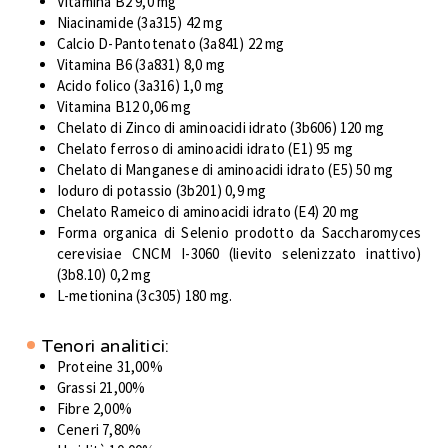
Vitamina B2 9,0 mg
Niacinamide (3a315) 42 mg
Calcio D-Pantotenato (3a841) 22 mg
Vitamina B6 (3a831) 8,0 mg
Acido folico (3a316) 1,0 mg
Vitamina B12 0,06 mg
Chelato di Zinco di aminoacidi idrato (3b606) 120 mg
Chelato ferroso di aminoacidi idrato (E1) 95 mg
Chelato di Manganese di aminoacidi idrato (E5) 50 mg
Ioduro di potassio (3b201) 0,9 mg
Chelato Rameico di aminoacidi idrato (E4) 20 mg
Forma organica di Selenio prodotto da Saccharomyces
cerevisiae CNCM I-3060 (lievito selenizzato inattivo)
(3b8.10) 0,2 mg
L-metionina (3c305) 180 mg.
Tenori analitici:
Proteine 31,00%
Grassi 21,00%
Fibre 2,00%
Ceneri 7,80%