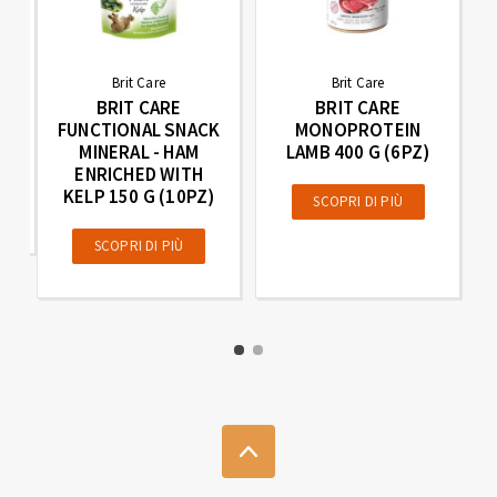
Brit Care
Brit Care
BRIT CARE
BRIT CARE
FUNCTIONAL SNACK
MONOPROTEIN
O
MINERAL - HAM
LAMB 400 G (6PZ)
ENRICHED WITH
KELP 150 G (10PZ)
SCOPRI DI PIÙ
SCOPRI DI PIÙ