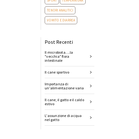
SPORT
TEMPERATURA
TENORI ANALITICI
VOMITO E DIARREA
Post Recenti
Il microbiota….la
"vecchia" flora
intestinale
Il cane sportivo
Importanza di
un'alimentazione varia
Il cane, il gatto e il caldo
estivo
L'assunzione di acqua
nel gatto