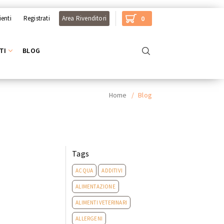
ienti
Registrati
Area Rivenditori
0
TI
BLOG
Home
/
Blog
Tags
ACQUA
ADDITIVI
ALIMENTAZIONE
ALIMENTI VETERINARI
ALLERGENI