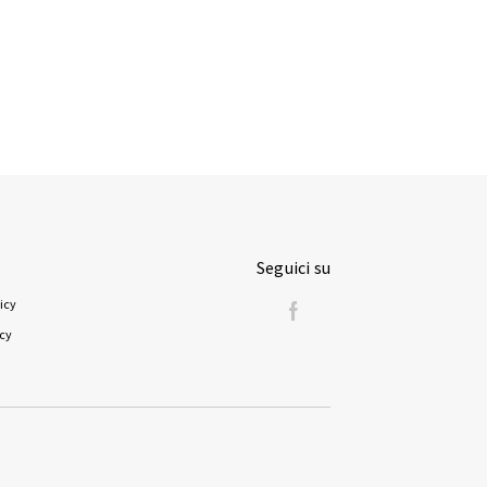
Seguici su
icy
icy