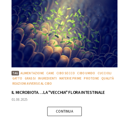
TAG
ALIMENTAZIONE
CANE
CIBO SECCO
CIBO UMIDO
CUCCIOLI
GATTO
GRASSI
INGREDIENTI
MATERIE PRIME
PROTEINE
QUALITÀ
REAZIONI AVVERSE AL CIBO
IL MICROBIOTA….LA "VECCHIA" FLORA INTESTINALE
01.08.2025
CONTINUA