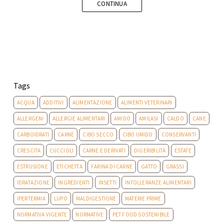
CONTINUA
Tags
ACQUA
ADDITIVI
ALIMENTAZIONE
ALIMENTI VETERINARI
ALLERGENI
ALLERGIE ALIMENTARI
AMIDO
AMILASI
CALDO
CANE
CARBOIDRATI
CARNE
CIBO SECCO
CIBO UMIDO
CONSERVANTI
CRESCITA
CUCCIOLI
CARNE E DERIVATI
DIGERIBILITÀ
ESTATE
ESTRUSIONE
ETICHETTA
FARINA DI CARNE
GATTO
GRASSI
IDRATAZIONE
INGREDIENTI
INSETTI
INTOLLERANZE ALIMENTARI
IPERTERMIA
LUPO
MALDIGESTIONE
MATERIE PRIME
NORMATIVA VIGENTE
NORMATIVE
PET FOOD SOSTENIBILE