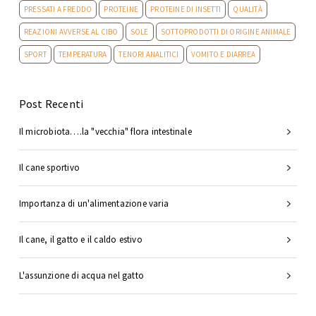
PRESSATI A FREDDO
PROTEINE
PROTEINE DI INSETTI
QUALITÀ
REAZIONI AVVERSE AL CIBO
SOLE
SOTTOPRODOTTI DI ORIGINE ANIMALE
SPORT
TEMPERATURA
TENORI ANALITICI
VOMITO E DIARREA
Post Recenti
Il microbiota….la "vecchia" flora intestinale
Il cane sportivo
Importanza di un'alimentazione varia
Il cane, il gatto e il caldo estivo
L'assunzione di acqua nel gatto