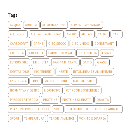
Tags
ACQUA
ADDITIVI
ALIMENTAZIONE
ALIMENTI VETERINARI
ALLERGENI
ALLERGIE ALIMENTARI
AMIDO
AMILASI
CALDO
CANE
CARBOIDRATI
CARNE
CIBO SECCO
CIBO UMIDO
CONSERVANTI
CRESCITA
CUCCIOLI
CARNE E DERIVATI
DIGERIBILITÀ
ESTATE
ESTRUSIONE
ETICHETTA
FARINA DI CARNE
GATTO
GRASSI
IDRATAZIONE
INGREDIENTI
INSETTI
INTOLLERANZE ALIMENTARI
IPERTERMIA
LUPO
MALDIGESTIONE
MATERIE PRIME
NORMATIVA VIGENTE
NORMATIVE
PET FOOD SOSTENIBILE
PRESSATI A FREDDO
PROTEINE
PROTEINE DI INSETTI
QUALITÀ
REAZIONI AVVERSE AL CIBO
SOLE
SOTTOPRODOTTI DI ORIGINE ANIMALE
SPORT
TEMPERATURA
TENORI ANALITICI
VOMITO E DIARREA